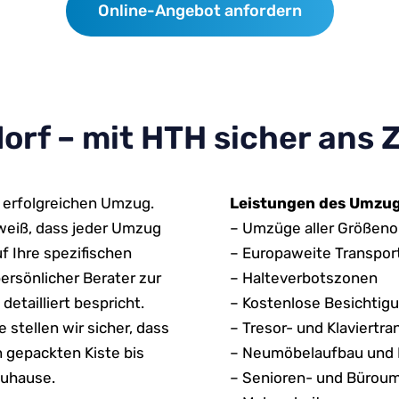
Online-Angebot anfordern
f – mit HTH sicher ans Z
n erfolgreichen Umzug.
Leistungen des Umzu
eiß, dass jeder Umzug
– Umzüge aller Größen
f Ihre spezifischen
– Europaweite Transpor
persönlicher Berater zur
– Halteverbotszonen
tailliert bespricht.
– Kostenlose Besichtig
tellen wir sicher, dass
– Tresor- und Klaviertra
n gepackten Kiste bis
– Neumöbelaufbau und
Zuhause.
– Senioren- und Bürou