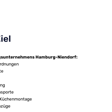
iel
gsunternehmens Hamburg-Niendorf:
ordnungen
te
ung
nsporte
 Küchenmontage
mzüge