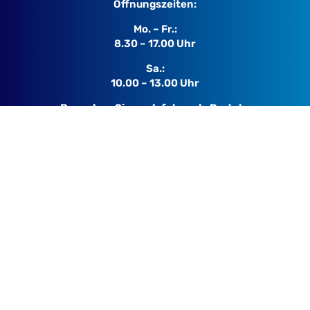
Öffnungszeiten:
Mo. – Fr.:
8.30 – 17.00 Uhr
Sa.:
10.00 – 13.00 Uhr
Besuchen Sie auch folgende Portale:
Anzeigenmarkt-Hamburg.de
Wohnungen-Norderstedt.de
Einsatzgebiete:
Altona
Bergedorf
Wandsbek
Eimsbüttel
Hamburg-Mitte
Hamburg-Nord
Harburg