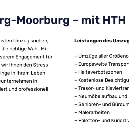
-Moorburg – mit HTH s
ächsten Umzug suchen,
Leistungen des Umzu
e richtige Wahl. Mit
– Umzüge aller Größen
unserem Engagement für
– Europaweite Transpor
wir Ihnen den Stress
– Halteverbotszonen
Dinge in Ihrem Leben
– Kostenlose Besichtig
sunternehmen in
– Tresor- und Klaviertra
ert und professionell
– Neumöbelaufbau und
– Senioren- und Bürou
– Malerarbeiten
– Paletten- und Kuriert