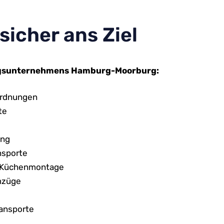
icher ans Ziel
gsunternehmens Hamburg-Moorburg:
ordnungen
te
ung
nsporte
 Küchenmontage
mzüge
ransporte