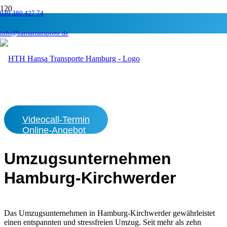
040 380 427 74
Umzugsunternehmen
info@hansatransporte.de
Hamburg-Kirchwerder
Kostenlose Beratung vor Ort, telefonisch oder Online
per Videocall für Ihren Umzug in Hamburg-
Kirchwerder.
Videocall-Termin
Online-Angebot
Umzugsunternehmen
Hamburg-Kirchwerder
Das Umzugsunternehmen in Hamburg-Kirchwerder gewährleistet
einen entspannten und stressfreien Umzug. Seit mehr als zehn