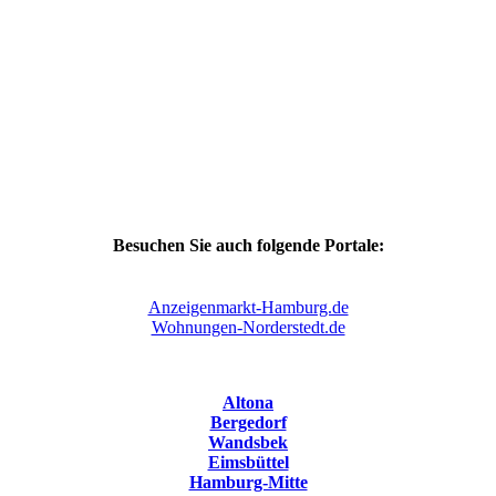
Kroonstücken 15
22045 Hamburg
Öffnungszeiten:
Mo. – Fr.:
8.30 – 17.00 Uhr
Sa.:
10.00 – 13.00 Uhr
Besuchen Sie auch folgende Portale:
Anzeigenmarkt-Hamburg.de
Wohnungen-Norderstedt.de
Einsatzgebiete:
Altona
Bergedorf
Wandsbek
Eimsbüttel
Hamburg-Mitte